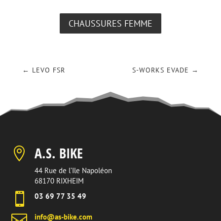
CHAUSSURES FEMME
←
LEVO FSR
S-WORKS EVADE
→
A.S. BIKE

44 Rue de l’Ile Napoléon
68170 RIXHEIM

03 69 77 35 49

info@as-bike.com