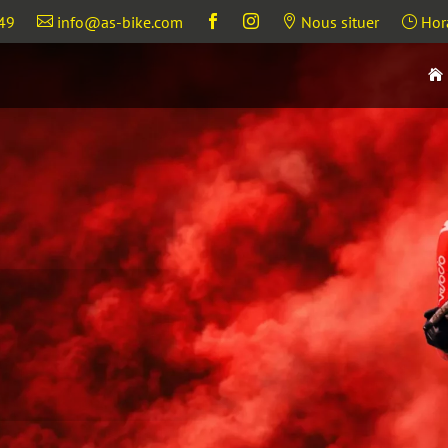
49
info@as-bike.com
Nous situer
Hora




}
