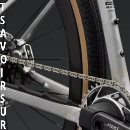
T
S
A
V
O
I
R
S
U
R