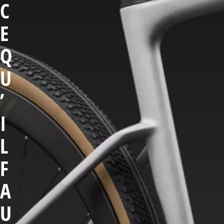
C
E
Q
U
’
I
L
F
A
U