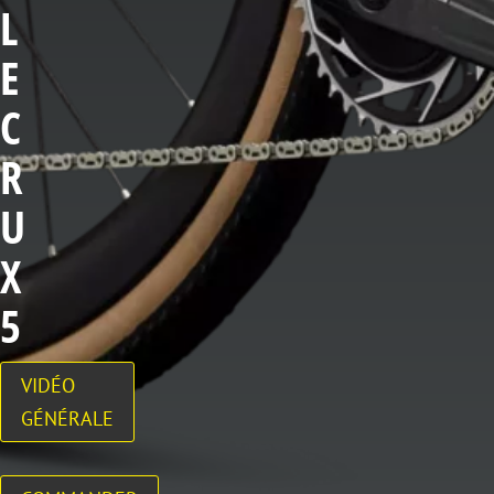
L
E
C
R
U
X
5
VIDÉO
GÉNÉRALE