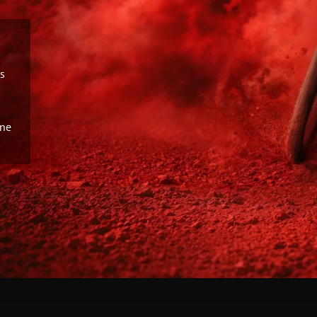
es
ène