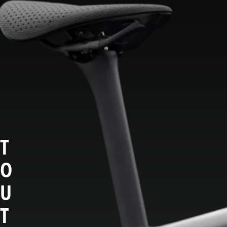
T
O
U
T