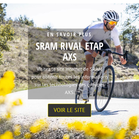
EN SAVOIR PLUS
SRAM RIVAL ETAP
AXS
Visitez le site internet de SRAM
pour obtenir toutes les informations
sur les technologies des groupes
AXS.
VOIR LE SITE