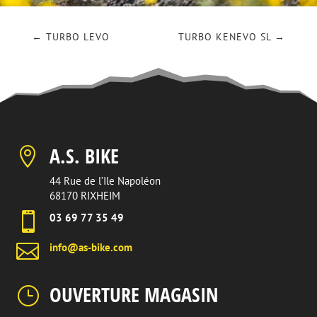
←
TURBO LEVO
TURBO KENEVO SL
→
A.S. BIKE

44 Rue de l’Ile Napoléon
68170 RIXHEIM

03 69 77 35 49

info@as-bike.com
OUVERTURE MAGASIN
}