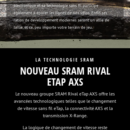
électronique et sa technologie sans fil participe
également à épurer les lignes de nos vélos. Enfin ses
ratios de développement modernes seront un allié de
taille, et ce, peu importe votre terrain de jeu.
LA TECHNOLOGIE SRAM
NOUVEAU SRAM RIVAL
ETAP AXS
Le nouveau groupe SRAM Rival eTap AXS offre les
avancées technologiques telles que le changement
de vitesse sans fil eTap, la connectivité AXS et la
transmission X-Range.
La logique de changement de vitesse reste