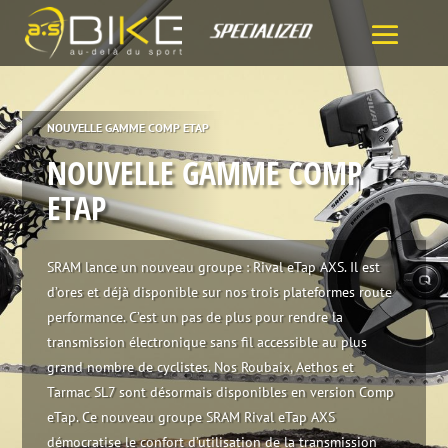
NOUVELLE GAMME COMP ETAP
NOUVELLE GAMME COMP
ETAP
SRAM lance un nouveau groupe : Rival eTap AXS. Il est
d’ores et déjà disponible sur nos trois plateformes route
performance. C’est un pas de plus pour rendre la
transmission électronique sans fil accessible au plus
grand nombre de cyclistes. Nos Roubaix, Aethos et
Tarmac SL7 sont désormais disponibles en version Comp
eTap. Ce nouveau groupe SRAM Rival eTap AXS
démocratise le confort d’utilisation de la transmission